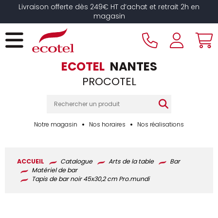
Panneau de gestion des cookies
Livraison offerte dès 249€ HT d’achat et retrait 2h en
magasin
ECOTEL
NANTES
PROCOTEL
Notre magasin
Nos horaires
Nos réalisations
ACCUEIL
Catalogue
Arts de la table
Bar
Matériel de bar
Tapis de bar noir 45x30,2 cm Pro.mundi