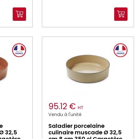
95.12 €
HT
Vendu à l'unité
e
Saladier porcelaine
 Ø 32,5
culinaire muscade Ø 32,5
ractère
cm 8 cm 350 cl Caractère