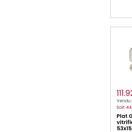
111.
Vendu 
Soit 4
Plat 
vitrif
53x15