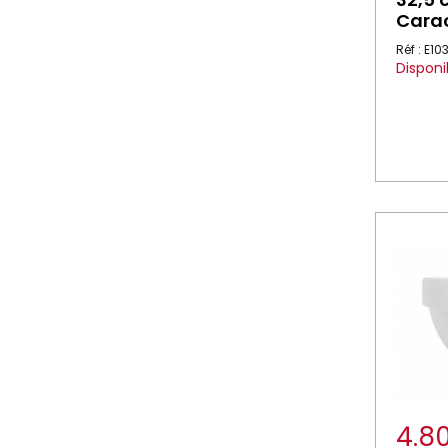
Carac
Réf : E1
Disponi
4.8