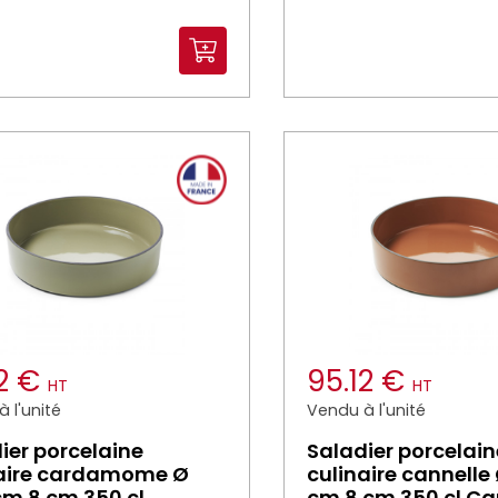
12 €
95.12 €
HT
HT
 l'unité
Vendu à l'unité
ier porcelaine
Saladier porcelain
naire cardamome Ø
culinaire cannelle
cm 8 cm 350 cl
cm 8 cm 350 cl Ca