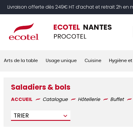
Panneau de gestion des cookies
Livraison offerte dès 249€ HT d’achat et retrait 2h en
ECOTEL
NANTES
PROCOTEL
Arts de la table
Usage unique
Cuisine
Hygiène et
Saladiers & bols
ACCUEIL
Catalogue
Hôtellerie
Buffet
TRIER