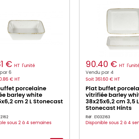
81 €
90.40 €
HT
l'unité
HT
l'unit
par 6
Vendu par 4
0.86 € HT
Soit 361.60 € HT
buffet porcelaine
Plat buffet porcel
iée barley white
vitrifiée barley whi
x6,2 cm 2 L Stonecast
38x25x6,2 cm 3,5 L
Stonecast Hints
32162
Réf : E1032163
ble sous 2 à 4 semaines
Disponible sous 2 à 4 s