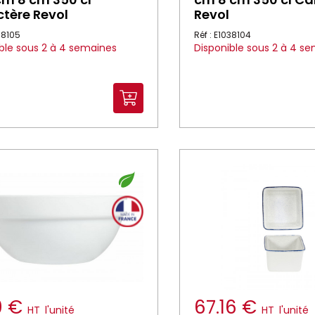
tère Revol
Revol
038105
Réf : E1038104
ble sous 2 à 4 semaines
Disponible sous 2 à 4 s
0 €
67.16 €
HT
l'unité
HT
l'unité