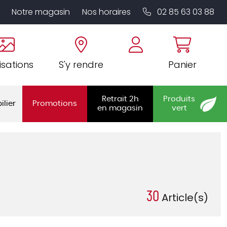
Notre magasin
Nos horaires
02 85 63 03 88
isations
S'y rendre
Panier
Retrait 2h
Produits
ilier
Promotions
en magasin
vert
30
Article(s)