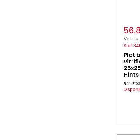
56.
Vendu 
Soit 34
Plat 
vitrif
25x25
Hints
Réf : E10
Disponi