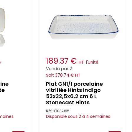
189.37 €
é
HT
l'unité
Vendu par 2
Soit 378.74 € HT
aine
Plat GN1/1 porcelaine
te
vitrifiée Hints Indigo
53x32,5x6,2 cm 6 L
Stonecast Hints
Réf : E1032165
emaines
Disponible sous 2 à 4 semaines