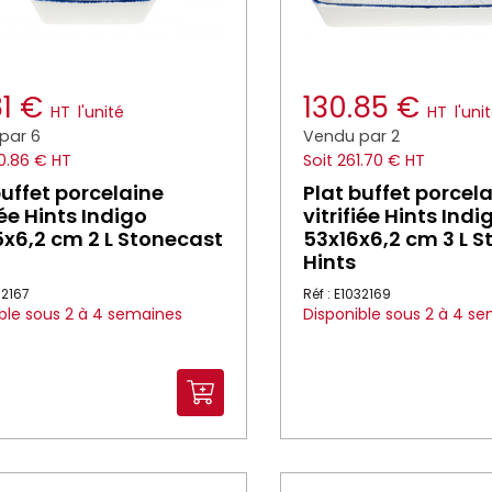
81 €
130.85 €
HT
l'unité
HT
l'uni
par 6
Vendu par 2
0.86 € HT
Soit 261.70 € HT
buffet porcelaine
Plat buffet porcel
iée Hints Indigo
vitrifiée Hints Indi
x6,2 cm 2 L Stonecast
53x16x6,2 cm 3 L 
Hints
32167
Réf : E1032169
ble sous 2 à 4 semaines
Disponible sous 2 à 4 s