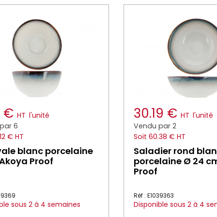
2 €
30.19 €
HT
l'unité
HT
l'unité
par 6
Vendu par 2
.12 € HT
Soit 60.38 € HT
vale blanc porcelaine
Saladier rond bla
 Akoya Proof
porcelaine Ø 24 c
Proof
039369
Réf : E1039363
ble sous 2 à 4 semaines
Disponible sous 2 à 4 s