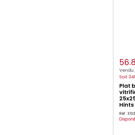
56.
Vendu 
Soit 34
Plat 
vitrif
25x25
Hints
Réf : E10
Disponi