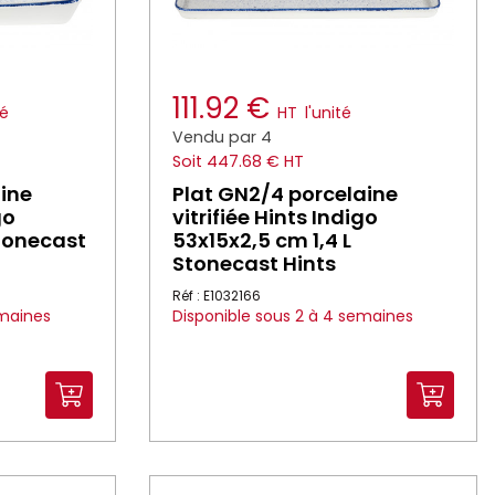
111.92 €
té
HT
l'unité
Vendu par 4
Soit 447.68 € HT
aine
Plat GN2/4 porcelaine
go
vitrifiée Hints Indigo
Stonecast
53x15x2,5 cm 1,4 L
Stonecast Hints
Réf : E1032166
emaines
Disponible sous 2 à 4 semaines