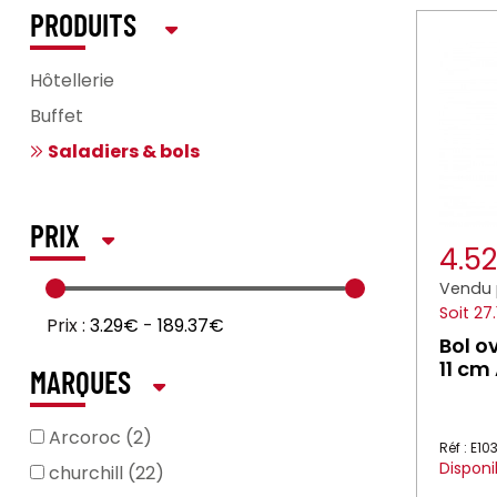
PRODUITS
Hôtellerie
Buffet
Saladiers & bols
PRIX
4.5
Vendu 
Soit 27
Prix :
3.29€
-
189.37€
Bol o
11 cm
MARQUES
Arcoroc (2)
Réf : E1
Disponi
churchill (22)