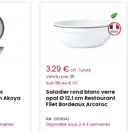
3.29 €
HT
l'unité
Vendu par 36
Soit 118.44 € HT
nc
Saladier rond blanc verre
m Akoya
opal Ø 12,1 cm Restaurant
Filet Bordeaux Arcoroc
Réf : E1018342
emaines
Disponible sous 2 à 4 semaines