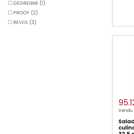
DEGRENNE (1)
PROOF (2)
REVOL (3)
95.
Vendu à
Salad
culi
32,5 