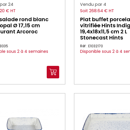
par 24
Vendu par 4
5.20 € HT
Soit 268.64 € HT
 salade rond blanc
Plat buffet porcel
 opal Ø 17,15 cm
vitrifiée Hints Indi
urant Arcoroc
19,4x18x11,5 cm 2 L
Stonecast Hints
18335
Réf : E1032170
ble sous 2 à 4 semaines
Disponible sous 2 à 4 s