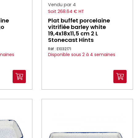
Vendu par 4
Soit 268.64 € HT
aine
Plat buffet porcelaine
go
vitrifiée barley white
19,4x18x11,5 cm 2 L
Stonecast Hints
Réf : E1032171
emaines
Disponible sous 2 à 4 semaines