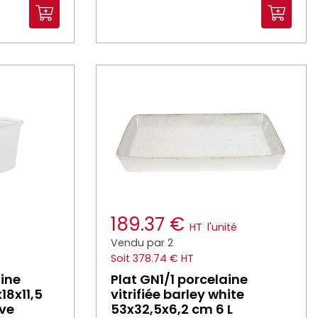
189.37 €
HT
l'unité
Vendu par 2
Soit 378.74 € HT
aine
Plat GN1/1 porcelaine
x18x11,5
vitrifiée barley white
rve
53x32,5x6,2 cm 6 L