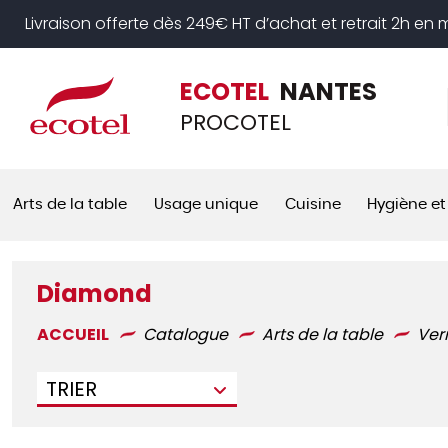
Panneau de gestion des cookies
Livraison offerte dès 249€ HT d’achat et retrait 2h en
ECOTEL
NANTES
PROCOTEL
Arts de la table
Usage unique
Cuisine
Hygiène et
Diamond
ACCUEIL
Catalogue
Arts de la table
Ver
TRIER