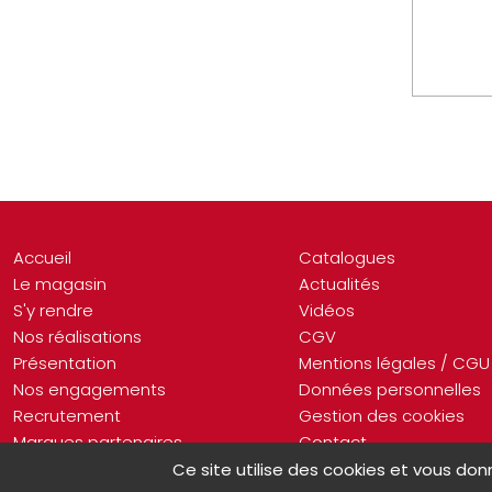
Accueil
Catalogues
Le magasin
Actualités
S'y rendre
Vidéos
Nos réalisations
CGV
Présentation
Mentions légales / CGU
Nos engagements
Données personnelles
Recrutement
Gestion des cookies
Marques partenaires
Contact
Ce site utilise des cookies et vous don