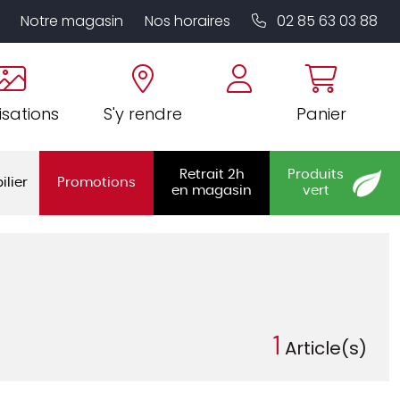
Notre magasin
Nos horaires
02 85 63 03 88
isations
S'y rendre
Panier
Retrait 2h
Produits
ilier
Promotions
en magasin
vert
1
Article(s)