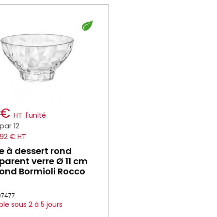
6 €
HT
l'unité
par 12
.92 € HT
 à dessert rond
parent verre Ø 11 cm
nd Bormioli Rocco
007477
ble sous 2 à 5 jours