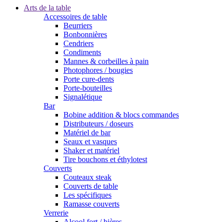
Arts de la table
Accessoires de table
Beurriers
Bonbonnières
Cendriers
Condiments
Mannes & corbeilles à pain
Photophores / bougies
Porte cure-dents
Porte-bouteilles
Signalétique
Bar
Bobine addition & blocs commandes
Distributeurs / doseurs
Matériel de bar
Seaux et vasques
Shaker et matériel
Tire bouchons et éthylotest
Couverts
Couteaux steak
Couverts de table
Les spécifiques
Ramasse couverts
Verrerie
Alcool fort / bières