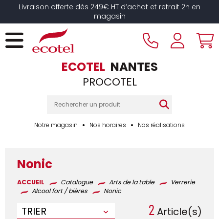
Panneau de gestion des cookies
Livraison offerte dès 249€ HT d’achat et retrait 2h en
magasin
ECOTEL
NANTES
PROCOTEL
Notre magasin
Nos horaires
Nos réalisations
Nonic
ACCUEIL
Catalogue
Arts de la table
Verrerie
Alcool fort / bières
Nonic
2
TRIER
Article(s)