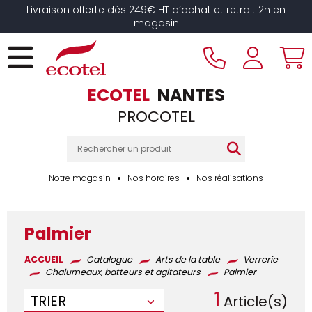
Panneau de gestion des cookies
Livraison offerte dès 249€ HT d’achat et retrait 2h en
magasin
ECOTEL
NANTES
PROCOTEL
Notre magasin
Nos horaires
Nos réalisations
Palmier
ACCUEIL
Catalogue
Arts de la table
Verrerie
Chalumeaux, batteurs et agitateurs
Palmier
1
TRIER
Article(s)