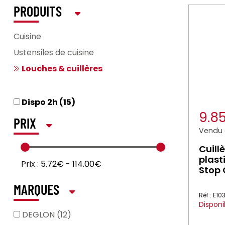
PRODUITS
Cuisine
Ustensiles de cuisine
Louches & cuillères
Dispo 2h (15)
9.8
PRIX
Vendu à
Cuill
plast
Prix :
5.72€
-
114.00€
Stop 
MARQUES
Réf : E1
Disponi
DEGLON (12)