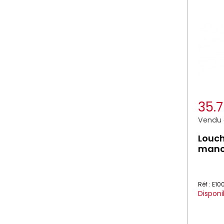
35.
Vendu à
Louch
manc
Réf : E10
Disponi