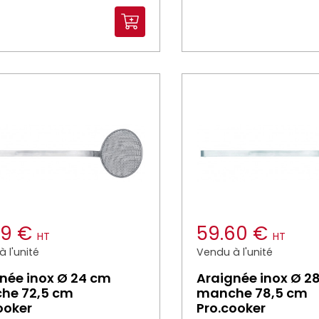
79 €
59.60 €
HT
HT
 l'unité
Vendu à l'unité
née inox Ø 24 cm
Araignée inox Ø 2
he 72,5 cm
manche 78,5 cm
ooker
Pro.cooker