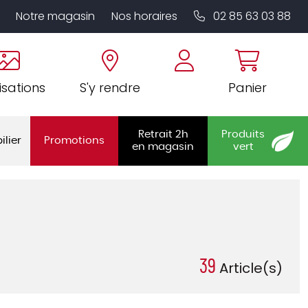
Notre magasin
Nos horaires
02 85 63 03 88
isations
S'y rendre
Panier
Retrait 2h
Produits
ilier
Promotions
en magasin
vert
39
Article(s)