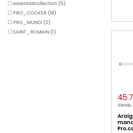
essentialcollection (5)
PRO_COOKER (19)
PRO_MUNDI (2)
SAINT_ROMAIN (1)
45.
Vendu à
Araig
manc
Pro.c