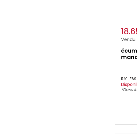
18.
Vendu à
écumo
manc
Réf : E6
Disponi
*Dans la