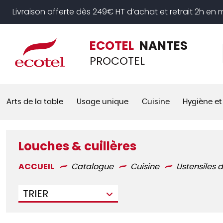
Panneau de gestion des cookies
Livraison offerte dès 249€ HT d’achat et retrait 2h en
ECOTEL
NANTES
PROCOTEL
Arts de la table
Usage unique
Cuisine
Hygiène et
Louches & cuillères
ACCUEIL
Catalogue
Cuisine
Ustensiles d
TRIER