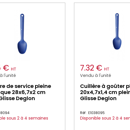
5 €
7.32 €
HT
HT
 l'unité
Vendu à l'unité
ère de service pleine
Cuillère à goûter 
ique 28x6,7x2 cm
20x4,7x1,4 cm plei
Glisse Deglon
Glisse Deglon
038094
Réf : E1038095
ble sous 2 à 4 semaines
Disponible sous 2 à 4 s