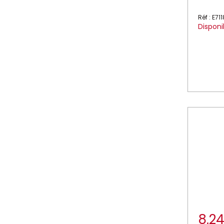
Réf : E71
Disponi
8.2