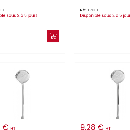
180
Réf : E71181
ble sous 2 à 5 jours
Disponible sous 2 à 5 jou
4 €
9.28 €
HT
HT