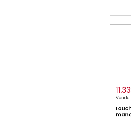
11.3
Vendu à
Louch
manch