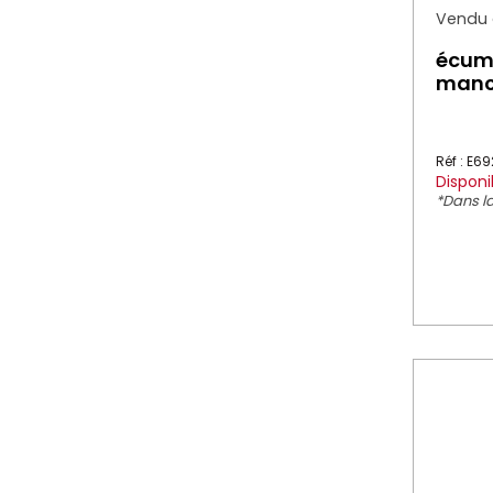
Vendu à
écumo
manch
Réf : E6
Disponi
*Dans la