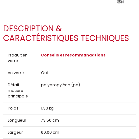
DESCRIPTION &
CARACTÉRISTIQUES TECHNIQUES
Produit en
Conseils et recommandations
verre
en verre
Oui
Détail
polypropylène (pp)
matière
principale
Poids
1.30 kg
Longueur
73.50 cm
Largeur
60.00 cm