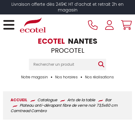
Panneau de gestion des cookies
Livraison offerte dès 249€ HT d’achat et retrait 2h en
magasin
ECOTEL
NANTES
PROCOTEL
Notre magasin
Nos horaires
Nos réalisations
ACCUEIL
Catalogue
Arts de la table
Bar
Plateau anti-dérapant fibre de verre noir 73,5x60 cm
Camtread Cambro