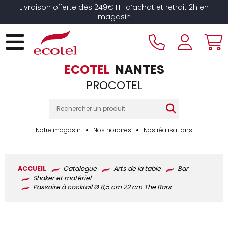
Panneau de gestion des cookies
Livraison offerte dès 249€ HT d’achat et retrait 2h en
magasin
ECOTEL
NANTES
PROCOTEL
Notre magasin
Nos horaires
Nos réalisations
ACCUEIL
Catalogue
Arts de la table
Bar
Shaker et matériel
Passoire à cocktail Ø 8,5 cm 22 cm The Bars