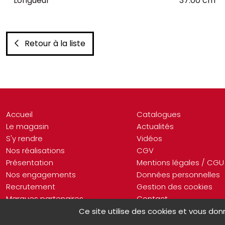
Longueur
37.00 cm
Retour à la liste
Accueil
Catalogues
Le magasin
Actualités
S'y rendre
Vidéos
Nos réalisations
CGV
Présentation
Mentions légales / CGU
Nos engagements
Données personnelles
Recrutement
Gestion des cookies
Marques partenaires
Contact
Ce site utilise des cookies et vous don