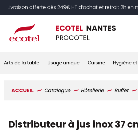
Panneau de gestion des cookies
Livraison offerte dès 249€ HT d’achat et retrait 2h en
ECOTEL
NANTES
PROCOTEL
Arts de la table
Usage unique
Cuisine
Hygiène et
ACCUEIL
Catalogue
Hôtellerie
Buffet
Distributeur à jus inox 37 