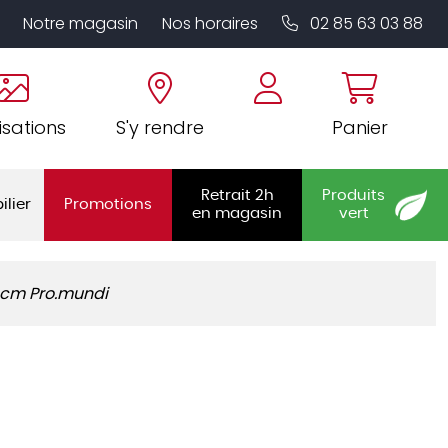
Notre magasin
Nos horaires
02 85 63 03 88
isations
S'y rendre
Panier
Retrait 2h
Produits
ilier
Promotions
en magasin
vert
7 cm Pro.mundi