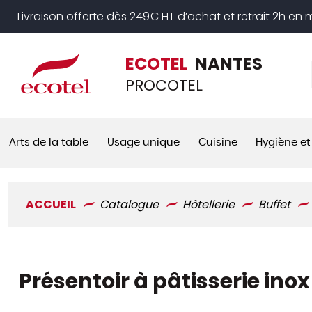
Panneau de gestion des cookies
Livraison offerte dès 249€ HT d’achat et retrait 2h en
ECOTEL
NANTES
PROCOTEL
Arts de la table
Usage unique
Cuisine
Hygiène et
ACCUEIL
Catalogue
Hôtellerie
Buffet
Présentoir à pâtisserie ino