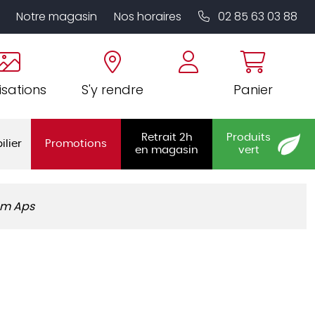
Notre magasin
Nos horaires
02 85 63 03 88
isations
S'y rendre
Panier
Retrait 2h
Produits
ilier
Promotions
en magasin
vert
 cm Aps