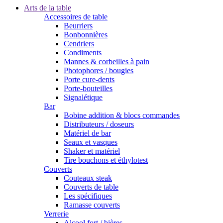
Arts de la table
Accessoires de table
Beurriers
Bonbonnières
Cendriers
Condiments
Mannes & corbeilles à pain
Photophores / bougies
Porte cure-dents
Porte-bouteilles
Signalétique
Bar
Bobine addition & blocs commandes
Distributeurs / doseurs
Matériel de bar
Seaux et vasques
Shaker et matériel
Tire bouchons et éthylotest
Couverts
Couteaux steak
Couverts de table
Les spécifiques
Ramasse couverts
Verrerie
Alcool fort / bières