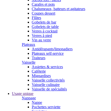
Carafes et pots
Chalumeaux, batteurs et agitateurs
Coupes dessert
Flûtes
Gobelets de bar
Gobelets de table
Verres à cocktail
Verres à pied
Vin au verre
Plateaux
Antidérapants/limonadiers
Plateaux self-service
Traiteurs
Vaisselle
Assiettes & services
Caféterie
Mignardises
Vaisselle collectivités
Vaisselle culinaire
Vaisselle de spécialités
Usage unique
Nappage
Nappe
Pochettes serviette