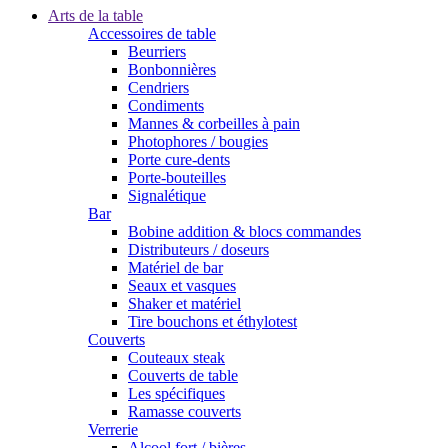
Arts de la table
Accessoires de table
Beurriers
Bonbonnières
Cendriers
Condiments
Mannes & corbeilles à pain
Photophores / bougies
Porte cure-dents
Porte-bouteilles
Signalétique
Bar
Bobine addition & blocs commandes
Distributeurs / doseurs
Matériel de bar
Seaux et vasques
Shaker et matériel
Tire bouchons et éthylotest
Couverts
Couteaux steak
Couverts de table
Les spécifiques
Ramasse couverts
Verrerie
Alcool fort / bières