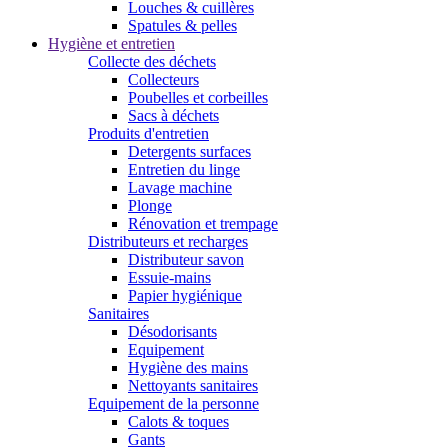
Louches & cuillères
Spatules & pelles
Hygiène et entretien
Collecte des déchets
Collecteurs
Poubelles et corbeilles
Sacs à déchets
Produits d'entretien
Detergents surfaces
Entretien du linge
Lavage machine
Plonge
Rénovation et trempage
Distributeurs et recharges
Distributeur savon
Essuie-mains
Papier hygiénique
Sanitaires
Désodorisants
Equipement
Hygiène des mains
Nettoyants sanitaires
Equipement de la personne
Calots & toques
Gants