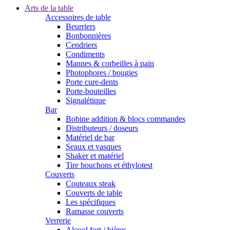
Arts de la table
Accessoires de table
Beurriers
Bonbonnières
Cendriers
Condiments
Mannes & corbeilles à pain
Photophores / bougies
Porte cure-dents
Porte-bouteilles
Signalétique
Bar
Bobine addition & blocs commandes
Distributeurs / doseurs
Matériel de bar
Seaux et vasques
Shaker et matériel
Tire bouchons et éthylotest
Couverts
Couteaux steak
Couverts de table
Les spécifiques
Ramasse couverts
Verrerie
Alcool fort / bières