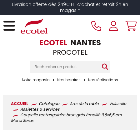
Panneau de gestion des cookies
Livraison offerte dès 249€ HT d’achat et retrait 2h en
magasin
ECOTEL
NANTES
PROCOTEL
Notre magasin
Nos horaires
Nos réalisations
ACCUEIL
Catalogue
Arts de la table
Vaisselle
Assiettes & services
Coupelle rectangulaire brun grès émaillé 9,8x6,5 cm
Merci Serax