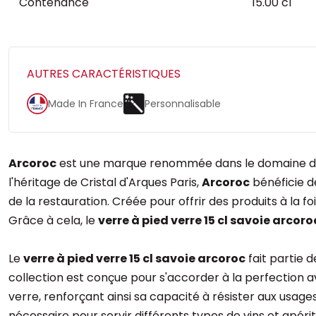
Contenance
15.00 cl
AUTRES CARACTÉRISTIQUES
Made In France
Personnalisable
Arcoroc
est une marque renommée dans le domaine des ar
l'héritage de Cristal d'Arques Paris,
Arcoroc
bénéficie d
de la restauration. Créée pour offrir des produits à la 
Grâce à cela, le
verre à pied verre 15 cl savoie arcoro
Le
verre à pied verre 15 cl savoie arcoroc
fait partie 
collection est conçue pour s'accorder à la perfection av
verre, renforçant ainsi sa capacité à résister aux usages
nécessaire pour servir différents types de vins et apériti