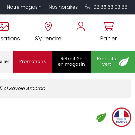
Notre magasin
Nos horaires
02 85 63 03 88
isations
S'y rendre
Panier
Retrait 2h
Produits
ilier
Promotions
en magasin
vert
15 cl Savoie Arcoroc