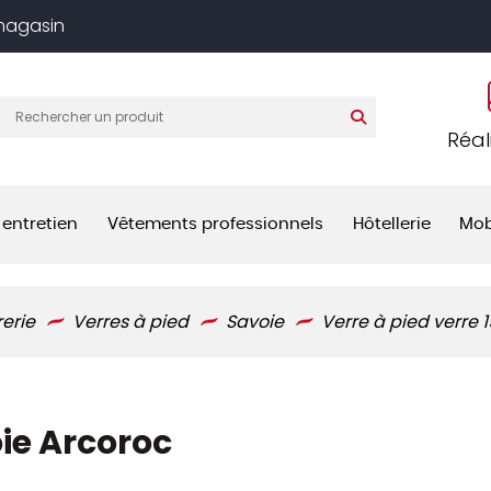
 magasin
Réal
 entretien
Vêtements professionnels
Hôtellerie
Mob
rerie
Verres à pied
Savoie
Verre à pied verre 
oie Arcoroc