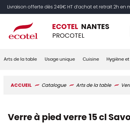
Panneau de gestion des cookies
Livraison offerte dès 249€ HT d’achat et retrait 2h en
ECOTEL
NANTES
PROCOTEL
Arts de la table
Usage unique
Cuisine
Hygiène et
ACCUEIL
Catalogue
Arts de la table
Ver
Verre à pied verre 15 cl Sav